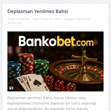
Deplasman Yenilmez Bahsi
Yazar:
Bankobet
Tarih:
Nisan 20, 2026
Kategori:
Bankobet
Yorum Yok
Deplasman yenilmez bahsi, konuk takımın maçı
kaybetmemesi ihtimaline dayanan bir bahis seçeneği
olarak değerlendirilir. Bu markette temel mantık,