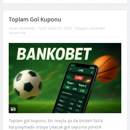
Toplam Gol Kuponu
Yazar:
Bankobet
Tarih:
Nisan 26, 2026
Kategori:
Bankobet
Yorum Yok
Toplam gol kuponu, bir maçta ya da birden fazla
karşılaşmada ortaya çıkacak gol sayısına yönelik