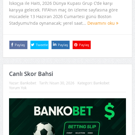
İskoçya ile Haiti, 2026 Dünya Kupası Grup C’de karşı
karşıya gelecek. FIFA’nın maç ön izleme sayfasına göre
mücadele 13 Haziran 2026 Cumartesi günü Boston
Stadyumu’nda oynanacak; yerel saat...
Devamını oku
Paylaş
Tweetle
Paylaş
Paylaş
Canlı Skor Bahsi
Yazar:
Bankobet
Tarih:
Nisan 30, 2026
Kategori:
Bankobet
Yorum Yok