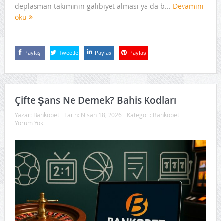
deplasman takımının galibiyet alması ya da b...
Devamını
oku
Paylaş
Tweetle
Paylaş
Paylaş
Çifte Şans Ne Demek? Bahis Kodları
Yazar:
Bankobet
Tarih:
Nisan 18, 2026
Kategori:
Bankobet
Yorum Yok