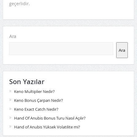
geçerlidir.
Ara
Ara
Son Yazılar
Keno Multiplier Nedir?
Keno Bonus Çarpan Nedir?
Keno Exact Catch Nedir?
Hand Of Anubis Bonus Turu Nasıl Açılır?
Hand of Anubis Yüksek Volatilite mi?