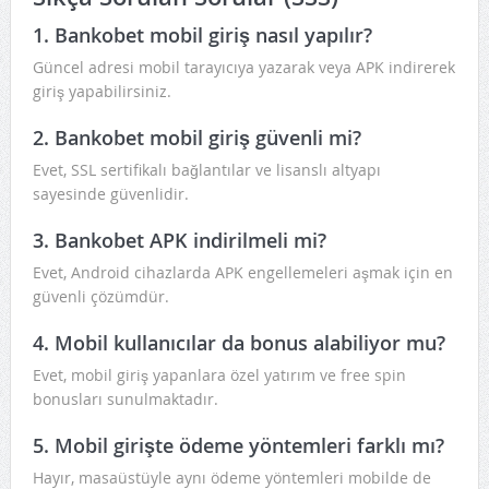
1. Bankobet mobil giriş nasıl yapılır?
Güncel adresi mobil tarayıcıya yazarak veya APK indirerek
giriş yapabilirsiniz.
2. Bankobet mobil giriş güvenli mi?
Evet, SSL sertifikalı bağlantılar ve lisanslı altyapı
sayesinde güvenlidir.
3. Bankobet APK indirilmeli mi?
Evet, Android cihazlarda APK engellemeleri aşmak için en
güvenli çözümdür.
4. Mobil kullanıcılar da bonus alabiliyor mu?
Evet, mobil giriş yapanlara özel yatırım ve free spin
bonusları sunulmaktadır.
5. Mobil girişte ödeme yöntemleri farklı mı?
Hayır, masaüstüyle aynı ödeme yöntemleri mobilde de