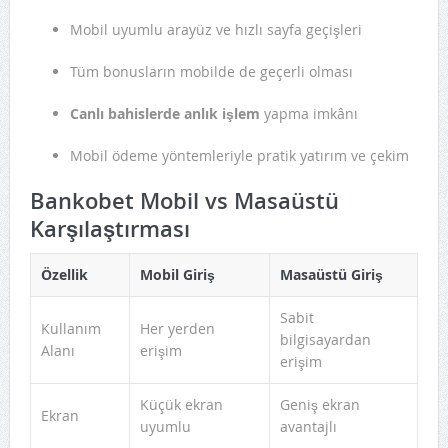
Mobil uyumlu arayüz ve hızlı sayfa geçişleri
Tüm bonusların mobilde de geçerli olması
Canlı bahislerde anlık işlem
yapma imkânı
Mobil ödeme yöntemleriyle pratik yatırım ve çekim
Bankobet Mobil vs Masaüstü
Karşılaştırması
Özellik
Mobil Giriş
Masaüstü Giriş
Sabit
Kullanım
Her yerden
bilgisayardan
Alanı
erişim
erişim
Küçük ekran
Geniş ekran
Ekran
uyumlu
avantajlı