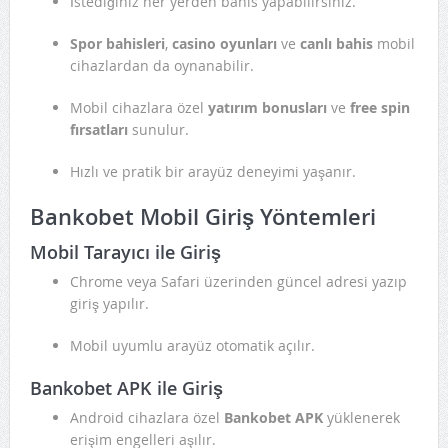
İstediğiniz her yerden bahis yapabilirsiniz.
Spor bahisleri
,
casino oyunları
ve
canlı bahis
mobil
cihazlardan da oynanabilir.
Mobil cihazlara özel
yatırım bonusları
ve
free spin
fırsatları
sunulur.
Hızlı ve pratik bir arayüz deneyimi yaşanır.
Bankobet Mobil Giriş Yöntemleri
Mobil Tarayıcı ile Giriş
Chrome veya Safari üzerinden güncel adresi yazıp
giriş yapılır.
Mobil uyumlu arayüz otomatik açılır.
Bankobet APK ile Giriş
Android cihazlara özel
Bankobet APK
yüklenerek
erişim engelleri aşılır.