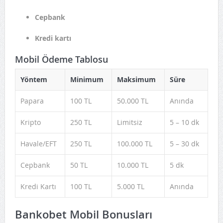
Cepbank
Kredi kartı
Mobil Ödeme Tablosu
Yöntem
Minimum
Maksimum
Süre
Papara
100 TL
50.000 TL
Anında
Kripto
250 TL
Limitsiz
5 – 10 dk
Havale/EFT
250 TL
100.000 TL
5 – 30 dk
Cepbank
50 TL
10.000 TL
5 dk
Kredi Kartı
100 TL
5.000 TL
Anında
Bankobet Mobil Bonusları