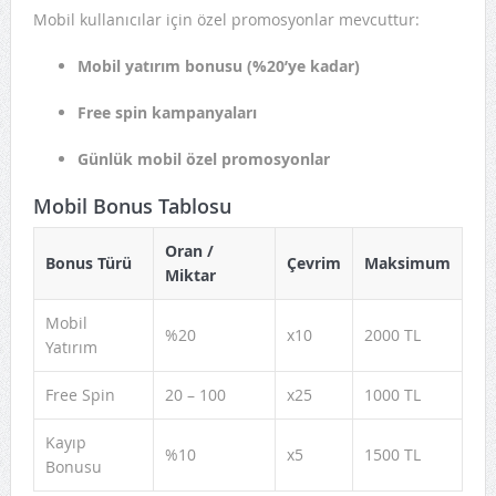
Mobil kullanıcılar için özel promosyonlar mevcuttur:
Mobil yatırım bonusu (%20’ye kadar)
Free spin kampanyaları
Günlük mobil özel promosyonlar
Mobil Bonus Tablosu
Oran /
Bonus Türü
Çevrim
Maksimum
Miktar
Mobil
%20
x10
2000 TL
Yatırım
Free Spin
20 – 100
x25
1000 TL
Kayıp
%10
x5
1500 TL
Bonusu