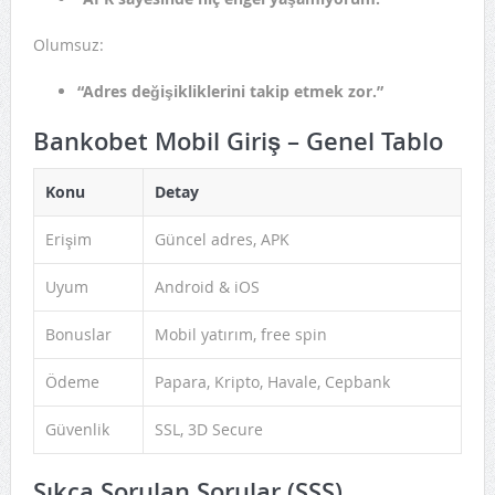
Olumsuz:
“Adres değişikliklerini takip etmek zor.”
Bankobet Mobil Giriş – Genel Tablo
Konu
Detay
Erişim
Güncel adres, APK
Uyum
Android & iOS
Bonuslar
Mobil yatırım, free spin
Ödeme
Papara, Kripto, Havale, Cepbank
Güvenlik
SSL, 3D Secure
Sıkça Sorulan Sorular (SSS)