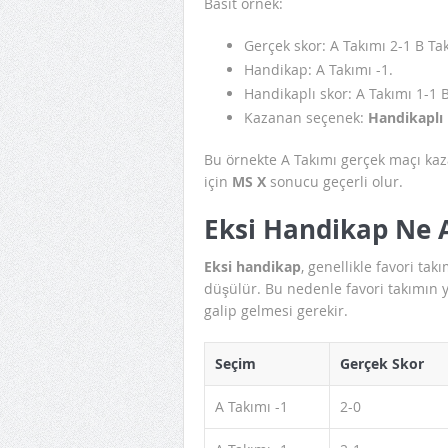
Basit örnek:
Gerçek skor: A Takımı 2-1 B Ta
Handikap: A Takımı -1.
Handikaplı skor: A Takımı 1-1 
Kazanan seçenek:
Handikaplı 
Bu örnekte A Takımı gerçek maçı kaz
için
MS X
sonucu geçerli olur.
Eksi Handikap Ne 
Eksi handikap
, genellikle favori ta
düşülür. Bu nedenle favori takımın ya
galip gelmesi gerekir.
Seçim
Gerçek Skor
A Takımı -1
2-0