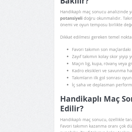
Bakılır?
Handikaplı maç sonucu analizinde yal
potansiyeli
doğru okunmalıdır. Takı
önemi ve oyun temposu birlikte değe
Dikkat edilmesi gereken temel noktal
Favori takımın son maçlardaki
Zayıf takımın kolay skor yiyip 
Maçın lig, kupa, rövanş veya g
Kadro eksikleri ve savunma ha
Takımların ilk gol sonrası oyun
İç saha ve deplasman perform
Handikaplı Maç So
Edilir?
Handikaplı maç sonucu, özellikle tar
Favori takımın kazanma oranı çok dü