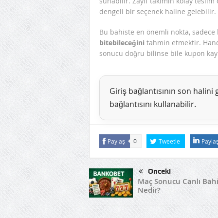
sunabilir. Zayıf takımın kolay tesl
dengeli bir seçenek haline gelebilir.
Bu bahiste en önemli nokta, sadece 
bitebileceğini
tahmin etmektir. Han
sonucu doğru bilinse bile kupon kay
Giriş bağlantısının son halin
bağlantısını kullanabilir.
Paylaş
Tweetle
Payla
0
Önceki
Maç Sonucu Canlı Bah
Nedir?