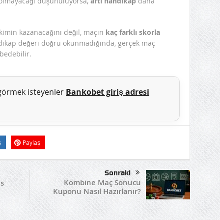
im olmayacağı düşünülüyorsa,
artı handikap
daha
kimin kazanacağını değil, maçın
kaç farklı skorla
dikap değeri doğru okunmadığında, gerçek maç
bedebilir.
i görmek isteyenler
Bankobet giriş adresi
ş
Paylaş
Sonraki
Kombine Maç Sonucu
is
Kuponu Nasıl Hazırlanır?