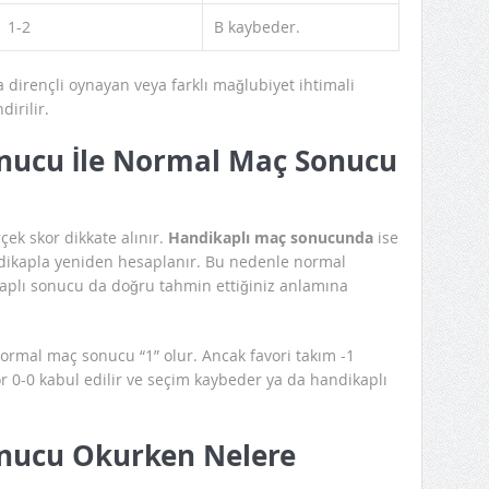
1-2
B kaybeder.
 dirençli oynayan veya farklı mağlubiyet ihtimali
irilir.
nucu İle Normal Maç Sonucu
ek skor dikkate alınır.
Handikaplı maç sonucunda
ise
andikapla yeniden hesaplanır. Bu nedenle normal
plı sonucu da doğru tahmin ettiğiniz anlamına
ormal maç sonucu “1” olur. Ancak favori takım -1
r 0-0 kabul edilir ve seçim kaybeder ya da handikaplı
nucu Okurken Nelere