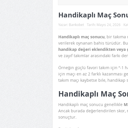
Handikaplı Maç Son
Yazar:
Bankobet
Tarih:
Mayıs 24, 2026
Ka
Handikaplı maç sonucu
, bir takım
verilerek oynanan bahis türüdür. Bu
handikap değeri eklendikten veya ç
ve zayıf takımlar arasındaki farkı d
Örneğin güçlü favori takım için “-1 
için maçı en az 2 farklı kazanması ge
takım maçı kaybetse bile, handikap so
Handikaplı Maç So
Handikaplı maç sonucu genellikle
M
Ancak burada değerlendirilen skor,
sonuçtur.