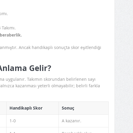
kımı.
B Takımı.
beraberlik.
anmıştır. Ancak handikaplı sonuçta skor eşitlendiği
Anlama Gelir?
kıma uygulanır. Takımın skorundan belirlenen sayı
lnızca kazanması yeterli olmayabilir; belirli farkla
Handikaplı Skor
Sonuç
1-0
A kazanır.