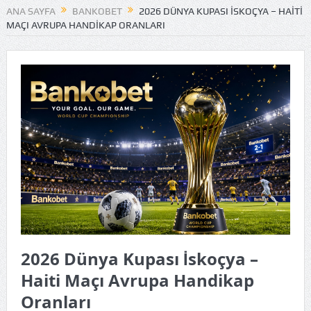
ANA SAYFA
BANKOBET
2026 DÜNYA KUPASI İSKOÇYA – HAITI
MAÇI AVRUPA HANDIKAP ORANLARI
2026 Dünya Kupası İskoçya –
Haiti Maçı Avrupa Handikap
Oranları