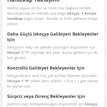
Mevcut piyasa verileri ve resmi maç bağlamı birlikte
okunduğunda, en mantıklı ana bölge
İskoçya -1 Avrupa
handikap
çizgisi oluyor. Burada üç farklı yaklaşım ortaya
çıkıyor:
Daha Güçlü İskoçya Galibiyeti Bekleyenler
İçin
İskoçya’nın maçı net şekilde çözeceğini düşünenler için
İskoçya -1 “1”
seçeneği öne çıkar. Bunun gelmesi için iki
fark gerekir.
Kontrollü Galibiyet Bekleyenler İçin
İskoçya kazanır ama maç çok açılmaz diyenler açısından
İskoçya -1 “0”
dikkat çekici olabilir. 1-0 ve 2-1 gibi skorlar
bu yapıya uyar.
Sürpriz veya Direnç Bekleyenler İçin
Haiti’nin maçı kilitleyebileceğini düşünenler için
İskoçya