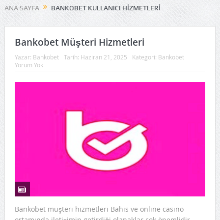
ANA SAYFA
BANKOBET KULLANICI HIZMETLERI
Bankobet Müşteri Hizmetleri
Yazar:
Bankobet
Tarih:
Haziran 21, 2025
Kategori:
Bankobet
Yorum Yok
Bankobet müşteri hizmetleri Bahis ve online casino
ortamında iletişimin getirdiği olanaklar çok önemlidir.