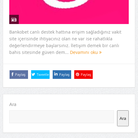
Bankobet canlı destek hattına erişim sağladığınız vakit
site içerisinde ihtiyacınız olan ne var ise rahatlıkla
değerlendirmeye başlarsınız. İletişim demek bir canlı
bahis sitesinde güven dem...
Devamını oku
Paylaş
Tweetle
Paylaş
Paylaş
Ara
Ara