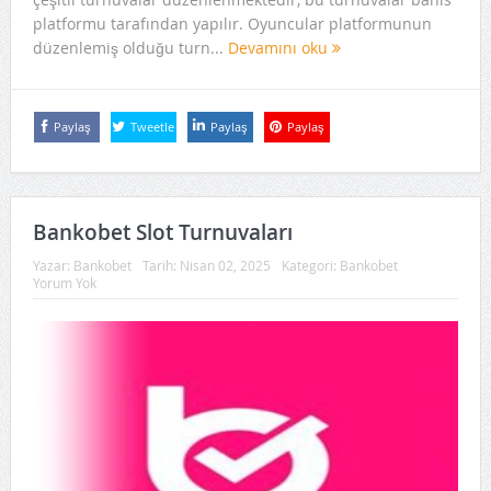
platformu tarafından yapılır. Oyuncular platformunun
düzenlemiş olduğu turn...
Devamını oku
Paylaş
Tweetle
Paylaş
Paylaş
Bankobet Slot Turnuvaları
Yazar:
Bankobet
Tarih:
Nisan 02, 2025
Kategori:
Bankobet
Yorum Yok