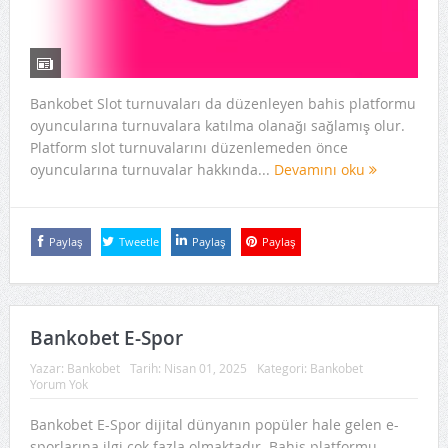
Bankobet Slot turnuvaları da düzenleyen bahis platformu
oyuncularına turnuvalara katılma olanağı sağlamış olur.
Platform slot turnuvalarını düzenlemeden önce
oyuncularına turnuvalar hakkında...
Devamını oku
Paylaş
Tweetle
Paylaş
Paylaş
Bankobet E-Spor
Yazar:
Bankobet
Tarih:
Nisan 01, 2025
Kategori:
Bankobet
Yorum Yok
Bankobet E-Spor dijital dünyanın popüler hale gelen e-
sporlarına ilgi çok fazla olmaktadır. Bahis platformu