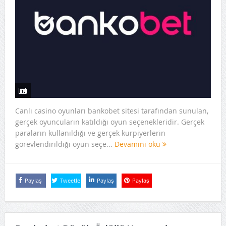
Canlı casino oyunları bankobet sitesi tarafından sunulan,
gerçek oyuncuların katıldığı oyun seçenekleridir. Gerçek
paraların kullanıldığı ve gerçek kurpiyerlerin
görevlendirildiği oyun seçe...
Devamını oku
Paylaş
Tweetle
Paylaş
Paylaş