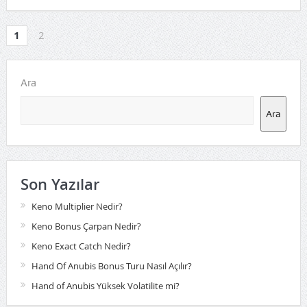
1
2
Ara
Ara
Son Yazılar
Keno Multiplier Nedir?
Keno Bonus Çarpan Nedir?
Keno Exact Catch Nedir?
Hand Of Anubis Bonus Turu Nasıl Açılır?
Hand of Anubis Yüksek Volatilite mi?