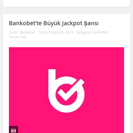
Bankobet’te Büyük Jackpot Şansı
Yazar:
Bankobet
Tarih:
Mayıs 30, 2024
Kategori:
Bankobet
Yorum Yok