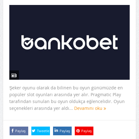
Şeker oyunu olarak da bilinen bu oyun günümüzde en
popüler slot oyunları arasında yer alır. Pragmatic Play
tarafından sunulan bu oyun oldukça eğlencelidir. Oyun
seçenekleri arasında yer aldı...
Devamını oku
Paylaş
Tweetle
Paylaş
Paylaş