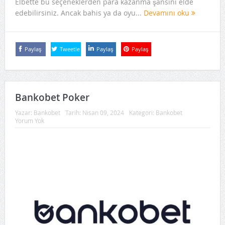
Elbette bu seçeneklerden para kazanma şansını elde
edebilirsiniz. Ancak bahis ya da oyu...
Devamını oku
Paylaş
Tweetle
Paylaş
Paylaş
Bankobet Poker
Yazar:
Bankobet
Tarih:
Nisan 09, 2024
Kategori:
Bankobet
Yorum Yok