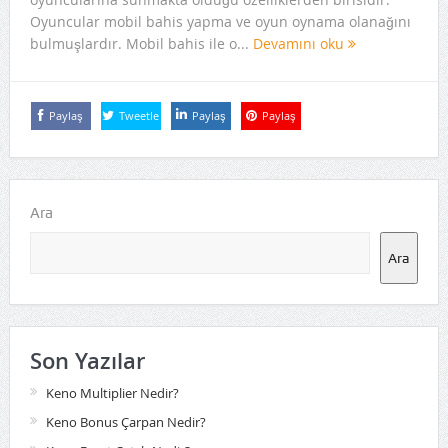
Oyuncular mobil bahis yapma ve oyun oynama olanağını
bulmuşlardır. Mobil bahis ile o...
Devamını oku
Paylaş
Tweetle
Paylaş
Paylaş
Ara
Ara
Son Yazılar
Keno Multiplier Nedir?
Keno Bonus Çarpan Nedir?